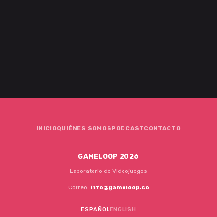
INICIO
QUIÉNES SOMOS
PODCAST
CONTACTO
GAMELOOP 2026
Laboratorio de Videojuegos
Correo:
info@gameloop.co
ESPAÑOL
ENGLISH