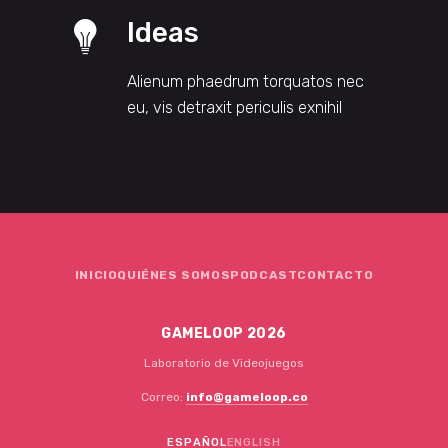
Ideas
Alienum phaedrum torquatos nec
eu, vis detraxit periculis exnihil
INICIO
QUIÉNES SOMOS
PODCAST
CONTACTO
GAMELOOP 2026
Laboratorio de Videojuegos
Correo:
info@gameloop.co
ESPAÑOL
ENGLISH